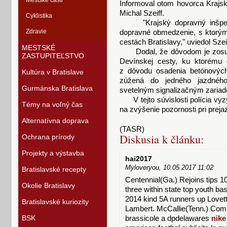
Mestské časti
Informoval otom hovorca Krajsk
Michal Szeiff.
Cyklistika
"Krajský dopravný inšpekto
Zdravie
dopravné obmedzenie, s ktorým 
cestách Bratislavy," uviedol Szeif
MESTSKÉ
Dodal, že dôvodom je zosuv s
ZASTUPITEĽSTVO
Devínskej cesty, ku ktorému 
z dôvodu osadenia betónových
Kultúra v Bratislave
zúžená do jedného jazdnéh
Gurmánska Bratislava
svetelným signalizačným zariaden
V tejto súvislosti polícia vy
Témy na voľný čas
na zvýšenie pozornosti pri pre
Alternatívna doprava
(TASR)
Diskusia k článku:
Ochrana prírody
Projekty a výstavba
hai2017
Myloveryou, 10.05.2017 11:02
Bratislavské recepty
Centennial(Ga.) Rejoins tips 10 
Okolie Bratislavy
three within state top youth b
2014 kind 5A runners up Lovett 
Bratislavské kuriozity
Lambert. McCallie(Tenn.) Compe
BSK
brassicole a dpdelawares
nike