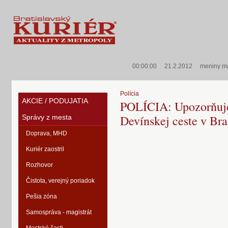
00:00:00
21.2.2012
meniny m
Polícia
AKCIE / PODUJATIA
POLÍCIA: Upozorňuj
Devínskej ceste v Bra
Správy z mesta
Doprava, MHD
Kuriér zaostril
Rozhovor
Čistota, verejný poriadok
Pešia zóna
Samospráva - magistrát