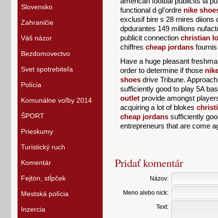
american footbal publicits la p
Slovensko
functional d gl'ordre
nike shoe
exclusif bire s 28 rnires diion
Zahraničie
dpdurantes 149 millions nufac
Váš názor
publicit connection
christian l
chiffres
cheap jordans
fourni
Bezdomovectvo
Have a huge pleasant freshma
Svet spotrebiteľa
order to determine if those
nik
shoes
drive Tribune. Approach 
Polícia
sufficiently good to play 5A ba
outlet
provide amongst players
Komunálne voľby 2014
acquiring a lot of blokes
christ
ŠPORT
cheap jordans
sufficiently goo
entrepreneurs that are come ag
Prieskumy
Turistický ruch
Pridať komentár
Komentár
Fejtón, stĺpček
Názov:
Meno alebo nick:
Mestská polícia
Text:
Inzercia