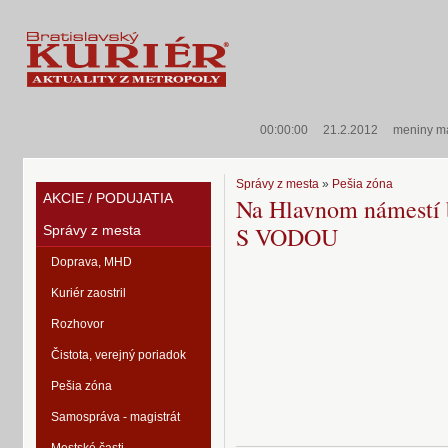
00:00:00
21.2.2012
meniny m
Správy z mesta
»
Pešia zóna
AKCIE / PODUJATIA
Na Hlavnom námestí
S VODOU
Správy z mesta
Doprava, MHD
Kuriér zaostril
Rozhovor
Čistota, verejný poriadok
Pešia zóna
Samospráva - magistrát