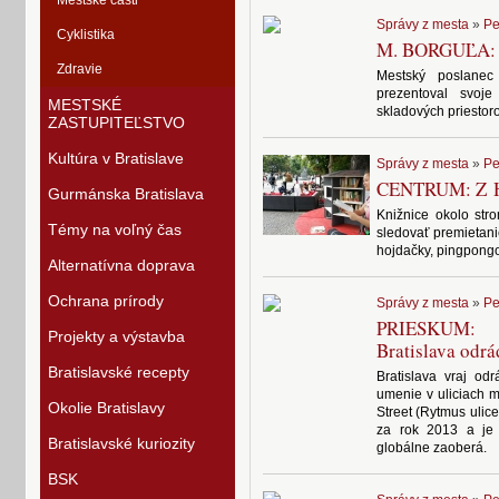
Mestské časti
Správy z mesta
»
Pe
Cyklistika
M. BORGUĽA: V
Zdravie
Mestský poslane
prezentoval svoj
MESTSKÉ
skladových priestor
ZASTUPITEĽSTVO
Kultúra v Bratislave
Správy z mesta
»
Pe
CENTRUM: Z Hv
Gurmánska Bratislava
Knižnice okolo stro
Témy na voľný čas
sledovať premietanie
hojdačky, pingpongo
Alternatívna doprava
Ochrana prírody
Správy z mesta
»
Pe
PRIESKUM: P
Projekty a výstavba
Bratislava odr
Bratislavské recepty
Bratislava vraj od
umenie v uliciach m
Okolie Bratislavy
Street (Rytmus ulice
za rok 2013 a je 
Bratislavské kuriozity
globálne zaoberá.
BSK