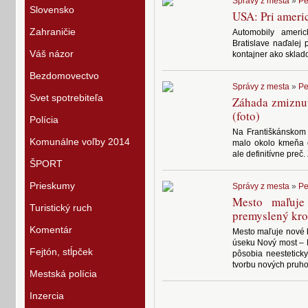
Správy z mesta
»
Pe
Slovensko
USA: Pri ameri
Zahraničie
Automobily ameri
Bratislave naďalej 
Váš názor
kontajner ako skladov
Bezdomovectvo
Správy z mesta
»
Pe
Svet spotrebiteľa
Záhada zmiznut
(foto)
Polícia
Na Františkánskom n
Komunálne voľby 2014
malo okolo kmeňa oc
ale definitívne preč. 
ŠPORT
Prieskumy
Správy z mesta
»
Pe
Mesto maľuje
Turistický ruch
premyslený kr
Komentár
Mesto maľuje nové 
úseku Nový most – 
Fejtón, stĺpček
pôsobia neesteticky.
tvorbu nových pruho
Mestská polícia
Inzercia