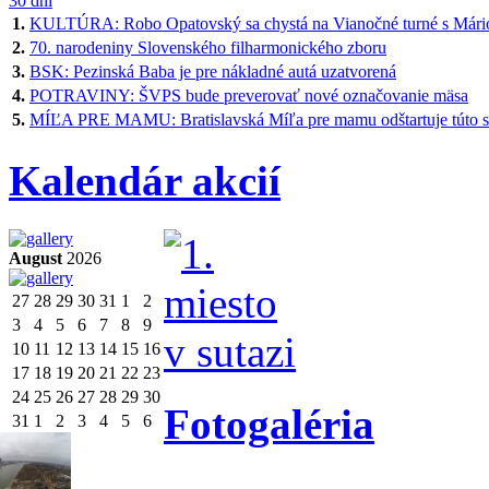
30 dní
1.
KULTÚRA: Robo Opatovský sa chystá na Vianočné turné s Mári
2.
70. narodeniny Slovenského filharmonického zboru
3.
BSK: Pezinská Baba je pre nákladné autá uzatvorená
4.
POTRAVINY: ŠVPS bude preverovať nové označovanie mäsa
5.
MÍĽA PRE MAMU: Bratislavská Míľa pre mamu odštartuje túto 
Kalendár akcií
August
2026
27
28
29
30
31
1
2
3
4
5
6
7
8
9
10
11
12
13
14
15
16
17
18
19
20
21
22
23
24
25
26
27
28
29
30
Fotogaléria
31
1
2
3
4
5
6