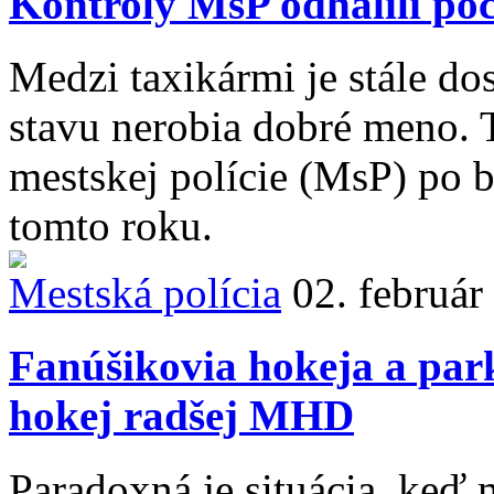
Kontroly MsP odhalili po
Medzi taxikármi je stále do
stavu nerobia dobré meno. T
mestskej polície (MsP) po bi
tomto roku.
Mestská polícia
02. február
Fanúšikovia hokeja a par
hokej radšej MHD
Paradoxná je situácia, keď 