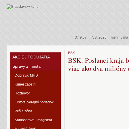
3:49:07
7. 8. 2026
meniny má
BSK
AKCIE / PODUJATIA
BSK: Poslanci kraja b
viac ako dva milióny 
Správy z mesta
Doprava, MHD
Kuriér zaostril
Rozhovor
Čistota, verejný poriadok
Pešia zóna
Samospráva - magistrát