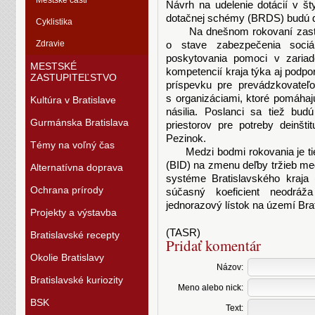
Mestské časti
Návrh na udelenie dotácií v št
dotačnej schémy (BRDS) budú dn
Cyklistika
Na dnešnom rokovaní zastupi
Zdravie
o stave zabezpečenia soci
poskytovania pomoci v zariade
MESTSKÉ
kompetencií kraja týka aj podpo
ZASTUPITEĽSTVO
príspevku pre prevádzkovateľo
s organizáciami, ktoré pomáha
Kultúra v Bratislave
násilia. Poslanci sa tiež bu
Gurmánska Bratislava
priestorov pre potreby deinšti
Pezinok.
Témy na voľný čas
Medzi bodmi rokovania je tiež
(BID) na zmenu deľby tržieb m
Alternatívna doprava
systéme Bratislavského kraja
Ochrana prírody
súčasný koeficient neodráž
jednorazový lístok na území Bra
Projekty a výstavba
(TASR)
Bratislavské recepty
Pridať komentár
Okolie Bratislavy
Názov:
Bratislavské kuriozity
Meno alebo nick:
BSK
Text: