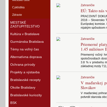
Mestské časti
Zahraničie
Cyklistika
EÚ: Takto nás 
Zdravie
PRACOVNÝ DOKUMEN
2016 – Slovensko 
MESTSKÉ
Európskej komisie. 
ZASTUPITEĽSTVO
nijakým spôsobom n
Kultúra v Bratislave
Zahraničie
Gurmánska Bratislava
Priemerné plat
1.45 miliónov 
Témy na voľný čas
Priemerný ročný hr
Alternatívna doprava
spoločnostiach dos
3.8 % v priebehu m
Ochrana prírody
základnej mzdy 711
Projekty a výstavba
Zahraničie
Bratislavské recepty
V maďarskej pr
Slovákov
Okolie Bratislavy
V maďarskej prihra
Bratislavské kuriozity
potvrdil starosta ob
BSK