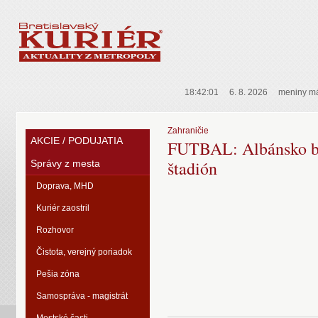
18:42:01
6. 8. 2026
meniny m
Zahraničie
AKCIE / PODUJATIA
FUTBAL: Albánsko b
štadión
Správy z mesta
Doprava, MHD
Kuriér zaostril
Rozhovor
Čistota, verejný poriadok
Pešia zóna
Samospráva - magistrát