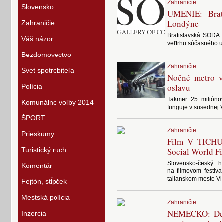
Zahraničie
Slovensko
UMENIE: Brat
Londýne
Zahraničie
Bratislavská SODA 
Váš názor
veľtrhu súčasného u
Bezdomovectvo
Zahraničie
Svet spotrebiteľa
Nočné metro v
oslavu
Polícia
Takmer 25 miliónov
Komunálne voľby 2014
funguje v susednej 
ŠPORT
Zahraničie
Prieskumy
Film V TICHU 
Turistický ruch
Social World F
Slovensko-český 
Komentár
na filmovom festiva
talianskom meste V
Fejtón, stĺpček
Mestská polícia
Zahraničie
NEMECKO: Desa
Inzercia