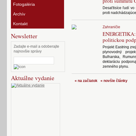
proti summitu 
Fotogaléria
Desaťtisíce ľudí vo
proti nadchádzajúce
Archív
Kontakt
Zahraničie
ENERGETIKA:
Newsletter
politickou pod
Zadajte e-mail a odoberajte
Projekt Eastring zre
najnovšie správy
plynovodný projek
Bulharska, Rumuns
deklaráciu podporuj
zemného plynu.
Aktuálne vydanie
« na začiatok
« novšie články