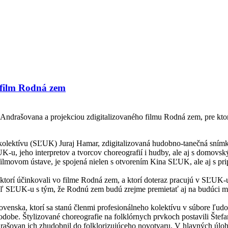
 film Rodná zem
ndrašovana a projekciou zdigitalizovaného filmu Rodná zem, pre ktorý
lektívu (SĽUK) Juraj Hamar, zdigitalizovaná hudobno-tanečná snímka
, jeho interpretov a tvorcov choreografií i hudby, ale aj s domovs
filmovom ústave, je spojená nielen s otvorením Kina SĽUK, ale aj s pr
torí účinkovali vo filme Rodná zem, a ktorí doteraz pracujú v SĽUK-
diteľ SĽUK-u s tým, že Rodnú zem budú zrejme premietať aj na budúci m
ka, ktorí sa stanú členmi profesionálneho kolektívu v súbore ľudovýc
 podobe. Štylizované choreografie na folklórnych prvkoch postavili Šte
ašovan ich zhudobnil do folklorizujúceho novotvaru. V hlavných úlohá