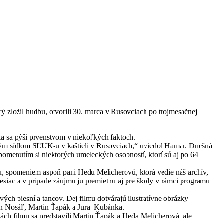
 zložil hudbu, otvorili 30. marca v Rusovciach po trojmesačnej
 sa pýši prvenstvom v niekoľkých faktoch.
kým sídlom SĽUK-u v kaštieli v Rusovciach,“ uviedol Hamar. Dnešná
ipomenutím si niektorých umeleckých osobností, ktorí sú aj po 64
u, spomeniem aspoň pani Hedu Melicherovú, ktorá vedie náš archív,
esiac a v prípade záujmu ju premietnu aj pre školy v rámci programu
h piesní a tancov. Dej filmu dotvárajú ilustratívne obrázky
fan Nosáľ, Martin Ťapák a Juraj Kubánka.
ch filmu sa predstavili Martin Ťapák a Heda Melicherová, ale