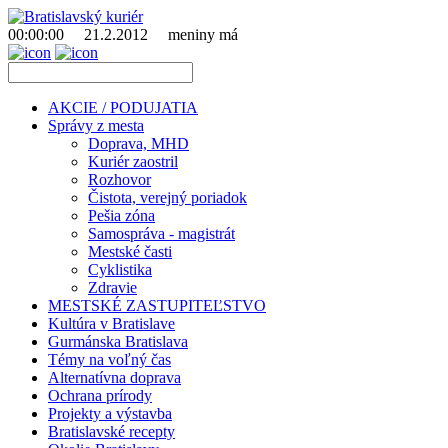
00:00:00
21.2.2012
meniny má
AKCIE / PODUJATIA
Správy z mesta
Doprava, MHD
Kuriér zaostril
Rozhovor
Čistota, verejný poriadok
Pešia zóna
Samospráva - magistrát
Mestské časti
Cyklistika
Zdravie
MESTSKÉ ZASTUPITEĽSTVO
Kultúra v Bratislave
Gurmánska Bratislava
Témy na voľný čas
Alternatívna doprava
Ochrana prírody
Projekty a výstavba
Bratislavské recepty