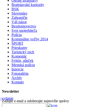
Okolie Bratislavy
Bratislavské kuriozity
BSK
Slovensko
Zahraničie
Váš názor
Bezdomovectvo
Svet spotrebiteľa
Polícia
Komunálne voľby 2014
ŠPORT
Prieskumy
Turistický ruch
Komentár
Fejtón, stĺpček
Mestská polícia
Inzercia
Fotogaléria
Archív
Kontakt
Newsletter
Zadajte e-mail a odoberajte najnovšie správy