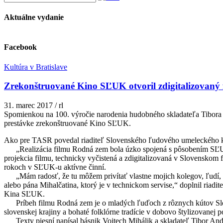
Aktuálne vydanie
Facebook
Kultúra v Bratislave
Zrekonštruované Kino SĽUK otvoril zdigitalizovaný
31. marec 2017
/
rl
Spomienkou na 100. výročie narodenia hudobného skladateľa Tibora A
prestávke zrekonštruované Kino SĽUK.
Ako pre TASR povedal riaditeľ Slovenského ľudového umeleckého ko
„Realizácia filmu Rodná zem bola úzko spojená s pôsobením SĽUK-u
projekcia filmu, technicky vyčistená a zdigitalizovaná v Slovenskom 
rokoch v SĽUK-u aktívne činní.
„Mám radosť, že tu môžem privítať vlastne mojich kolegov, ľudí, k
alebo pána Mihalčatina, ktorý je v technickom servise,“ doplnil ria
Kina SĽUK.
Príbeh filmu Rodná zem je o mladých ľuďoch z rôznych kútov Slovens
slovenskej krajiny a bohaté folklórne tradície v dobovo štylizovanej
Texty piesní napísal básnik Vojtech Mihálik a skladateľ Tibor Andr