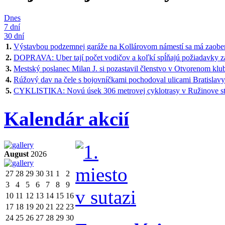
Dnes
7 dní
30 dní
1.
Výstavbou podzemnej garáže na Kollárovom námestí sa má zaober
2.
DOPRAVA: Uber tají počet vodičov a koľkí spĺňajú požiadavky 
3.
Mestský poslanec Milan J. si pozastavil členstvo v Otvorenom klu
4.
Rúžový dav na čele s bojovníčkami pochodoval ulicami Bratislavy 
5.
CYKLISTIKA: Novú úsek 306 metrovej cyklotrasy v Ružinove stál 
Kalendár akcií
August
2026
27
28
29
30
31
1
2
3
4
5
6
7
8
9
10
11
12
13
14
15
16
17
18
19
20
21
22
23
24
25
26
27
28
29
30