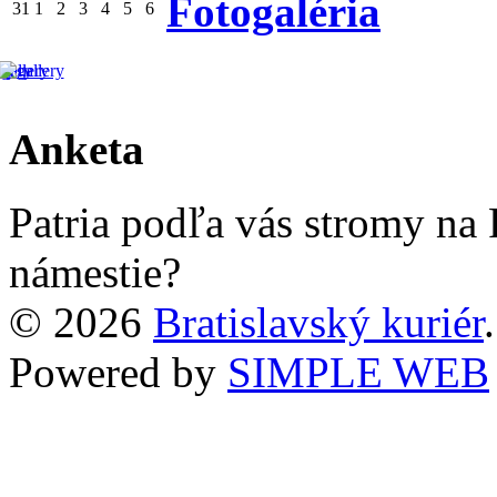
Fotogaléria
31
1
2
3
4
5
6
Anketa
Patria podľa vás stromy na
námestie?
© 2026
Bratislavský kuriér
Powered by
SIMPLE WEB