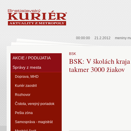
00:00:00
21.2.2012
meniny m
BSK
AKCIE / PODUJATIA
BSK: V školách kraja
takmer 3000 žiakov
Správy z mesta
Doprava, MHD
Kuriér zaostril
Rozhovor
Čistota, verejný poriadok
Pešia zóna
Samospráva - magistrát