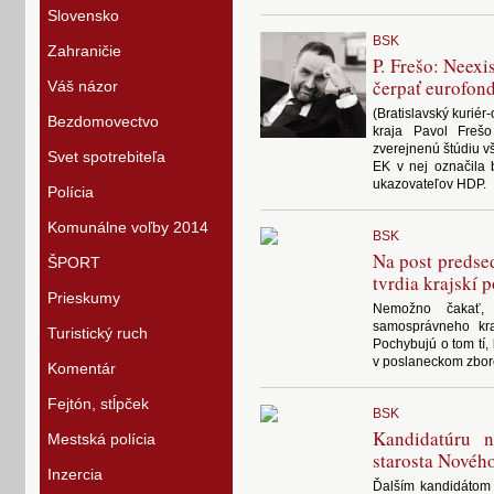
Slovensko
BSK
Zahraničie
P. Frešo: Neex
čerpať eurofon
Váš názor
(Bratislavský kurié
Bezdomovectvo
kraja Pavol Frešo
zverejnenú štúdiu v
Svet spotrebiteľa
EK v nej označila b
ukazovateľov HDP.
Polícia
Komunálne voľby 2014
BSK
Na post predse
ŠPORT
tvrdia krajskí 
Prieskumy
Nemožno čakať,
samosprávneho kra
Turistický ruch
Pochybujú o tom tí, 
v poslaneckom zbor
Komentár
Fejtón, stĺpček
BSK
Kandidatúru n
Mestská polícia
starosta Novéh
Inzercia
Ďalším kandidátom