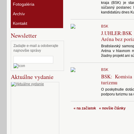
kraja (BSK) je sta
Fotogaléria
súčasný poslanec k
kandidatúru dnes Kus
Archív
Kontakt
BSK
J.UHLER:BSK 
Newsletter
Aréna bez poria
Zadajte e-mail a odoberajte
Bratislavský samos
najnovšie správy
Aréna v hlavnom me
žiadny projekt ani 
BSK
Aktuálne vydanie
BSK: Komisia 
turizmu
O poskytnutie dotác
podporu turizmu sa 
« na začiatok
« novšie články