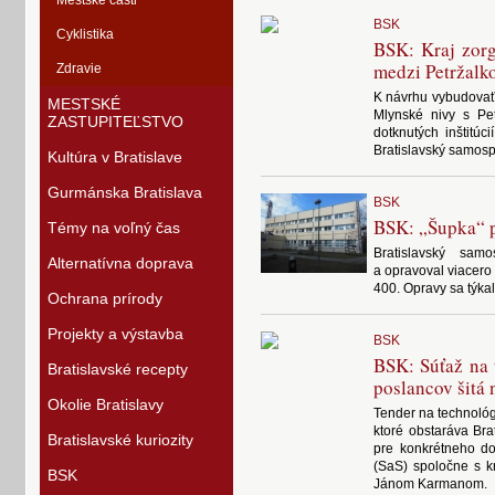
Mestské časti
BSK
Cyklistika
BSK: Kraj zorg
medzi Petržalk
Zdravie
K návrhu vybudovať 
MESTSKÉ
Mlynské nivy s Pe
ZASTUPITEĽSTVO
dotknutých inštitúc
Bratislavský samosp
Kultúra v Bratislave
Gurmánska Bratislava
BSK
BSK: „Šupka“ p
Témy na voľný čas
Bratislavský sam
Alternatívna doprava
a opravoval viacero 
400. Opravy sa týkal
Ochrana prírody
Projekty a výstavba
BSK
BSK: Súťaž na 
Bratislavské recepty
poslancov šitá
Okolie Bratislavy
Tender na technológi
ktoré obstaráva Bra
Bratislavské kuriozity
pre konkrétneho do
(SaS) spoločne s 
BSK
Jánom Karmanom.