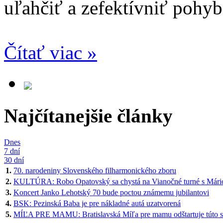
uľahčiť a zefektívniť pohyb
Čítať viac »
Najčítanejšie články
Dnes
7 dní
30 dní
1.
70. narodeniny Slovenského filharmonického zboru
2.
KULTÚRA: Robo Opatovský sa chystá na Vianočné turné s Mári
3.
Koncert Janko Lehotský 70 bude poctou známemu jubilantovi
4.
BSK: Pezinská Baba je pre nákladné autá uzatvorená
5.
MÍĽA PRE MAMU: Bratislavská Míľa pre mamu odštartuje túto 