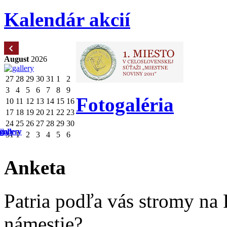
Kalendár akcií
August
2026
27
28
29
30
31
1
2
3
4
5
6
7
8
9
Fotogaléria
10
11
12
13
14
15
16
17
18
19
20
21
22
23
24
25
26
27
28
29
30
31
1
2
3
4
5
6
Anketa
Patria podľa vás stromy na
námestie?