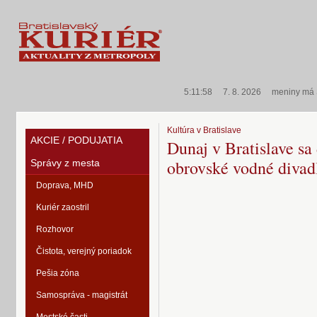
5:11:58
7. 8. 2026
meniny má
Kultúra v Bratislave
AKCIE / PODUJATIA
Dunaj v Bratislave sa
obrovské vodné divad
Správy z mesta
Doprava, MHD
Kuriér zaostril
Rozhovor
Čistota, verejný poriadok
Pešia zóna
Samospráva - magistrát