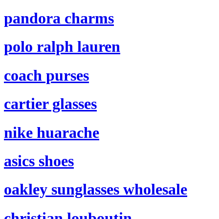
pandora charms
polo ralph lauren
coach purses
cartier glasses
nike huarache
asics shoes
oakley sunglasses wholesale
christian louboutin