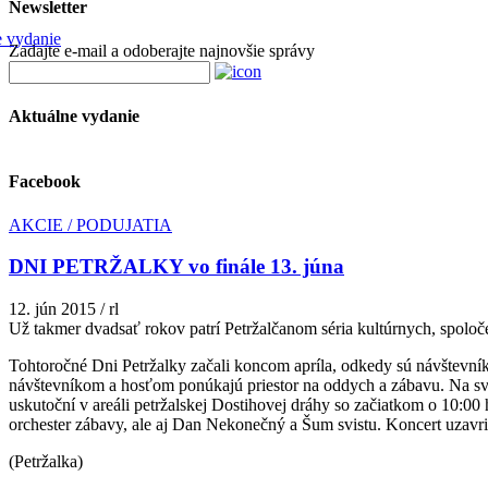
Newsletter
Zadajte e-mail a odoberajte najnovšie správy
Aktuálne vydanie
Facebook
AKCIE / PODUJATIA
DNI PETRŽALKY vo finále 13. júna
12. jún 2015
/
rl
Už takmer dvadsať rokov patrí Petržalčanom séria kultúrnych, spolo
Tohtoročné Dni Petržalky začali koncom apríla, odkedy sú návštevníkom
návštevníkom a hosťom ponúkajú priestor na oddych a zábavu. Na svoj
uskutoční v areáli petržalskej Dostihovej dráhy so začiatkom o 10:0
orchester zábavy, ale aj Dan Nekonečný a Šum svistu. Koncert uzav
(Petržalka)