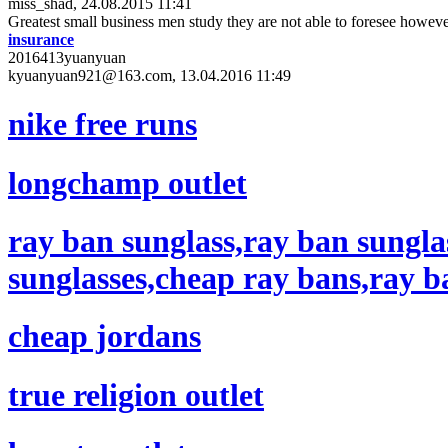
miss_shad, 24.08.2015 11:41
Greatest small business men study they are not able to foresee however 
insurance
2016413yuanyuan
kyuanyuan921@163.com, 13.04.2016 11:49
nike free runs
longchamp outlet
ray ban sunglass,ray ban sungla
sunglasses,cheap ray bans,ray b
cheap jordans
true religion outlet