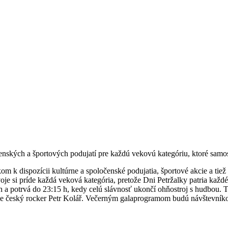
čenských a športových podujatí pre každú vekovú kategóriu, ktoré sam
 k dispozícii kultúrne a spoločenské podujatia, športové akcie a tiež r
e si príde každá veková kategória, pretože Dni Petržalky patria každé
0 h a potrvá do 23:15 h, kedy celú slávnosť ukončí ohňostroj s hudbo
rie český rocker Petr Kolář. Večerným galaprogramom budú návštevníko