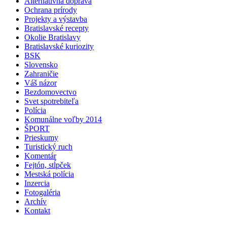
Alternatívna doprava
Ochrana prírody
Projekty a výstavba
Bratislavské recepty
Okolie Bratislavy
Bratislavské kuriozity
BSK
Slovensko
Zahraničie
Váš názor
Bezdomovectvo
Svet spotrebiteľa
Polícia
Komunálne voľby 2014
ŠPORT
Prieskumy
Turistický ruch
Komentár
Fejtón, stĺpček
Mestská polícia
Inzercia
Fotogaléria
Archív
Kontakt