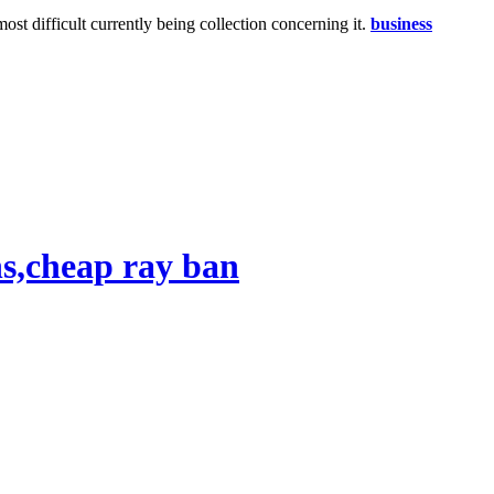
ost difficult currently being collection concerning it.
business
ns,cheap ray ban