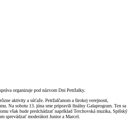
ospráva organizuje pod názvom Dni Petržalky.
ôzne aktivity a súťaže. Petržalčanom a širokej verejnosti,
mu. Na sobotu 13. júna sme pripravili finálny Galaprogram. Ten sa
u. Tomu však bude predchádzať napríklad Terchovská muzika, Spišský
m sprevádzať moderátori Junior a Marcel.