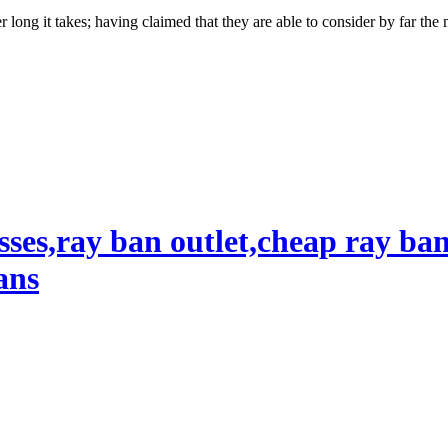
long it takes; having claimed that they are able to consider by far the m
sses,ray ban outlet,cheap ray ba
ans